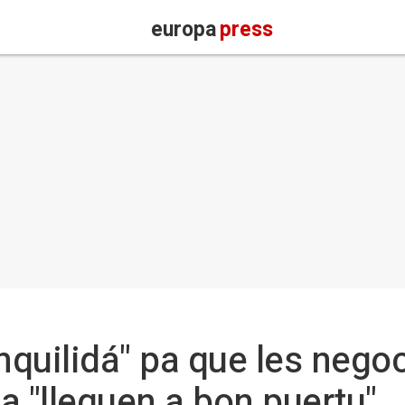
europa
press
nquilidá" pa que les nego
a "lleguen a bon puertu"