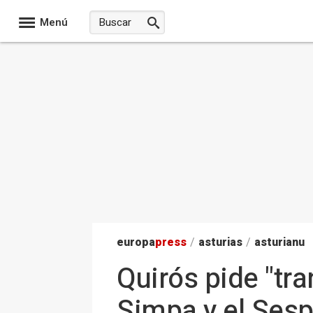
Menú
europa
press
/
asturias
/
asturianu
Quirós pide "tra
Simpa y el Sesp