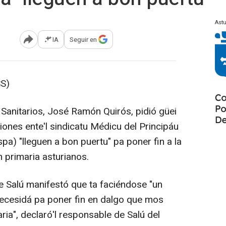
Astu
IA
Seguir en
Abrir opciones para compartir
SS)
 Sanitarios, José Ramón Quirós, pidió güei
ciones ente'l sindicatu Médicu del Principáu
spa) "lleguen a bon puertu" pa poner fin a la
 primaria asturianos.
e Salú manifestó que ta faciéndose "un
necesidá pa poner fin en dalgo que mos
ria", declaró'l responsable de Salú del