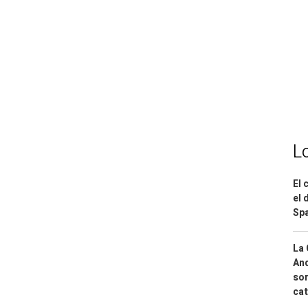
L
El 
el 
Spa
La 
And
sor
cat