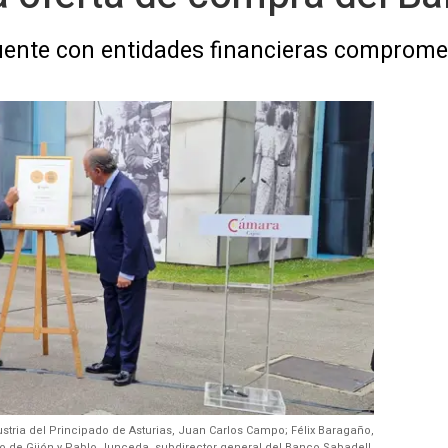
uente con entidades financieras comprometi
stria del Principado de Asturias, Juan Carlos Campo; Félix Baragaño,
 de Gijón y Pablo Junceda, subdirector general del Banco Sabadell.