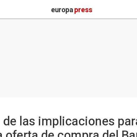
europa
press
de las implicaciones para
la oferta de compra del B