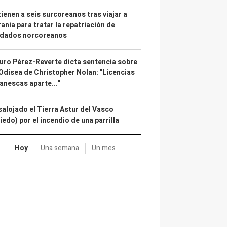
ienen a seis surcoreanos tras viajar a
ania para tratar la repatriación de
ldados norcoreanos
uro Pérez-Reverte dicta sentencia sobre
Odisea de Christopher Nolan: "Licencias
anescas aparte..."
alojado el Tierra Astur del Vasco
iedo) por el incendio de una parrilla
Hoy
Una semana
Un mes