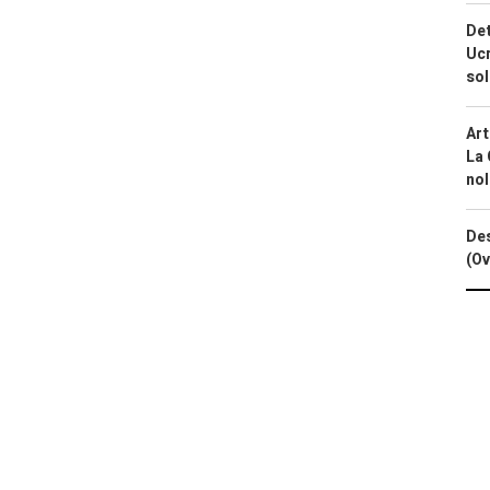
Det
Ucr
so
Art
La 
nol
Des
(Ov