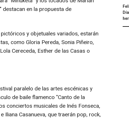
ara "Minuketa" y los tocados de Marián
Fel
 destacan en la propuesta de
Día
he
 pictóricos y objetuales variados, estarán
tas, como Gloria Pereda, Sonia Piñeiro,
ola Cereceda, Esther de las Casas o
ival paralelo de las artes escénicas y
culo de baile flamenco "Canto de la
los conciertos musicales de Inés Fonseca,
e Iliana Casanueva, que traerán pop, rock,