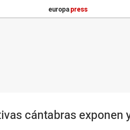
europa
press
tivas cántabras exponen 