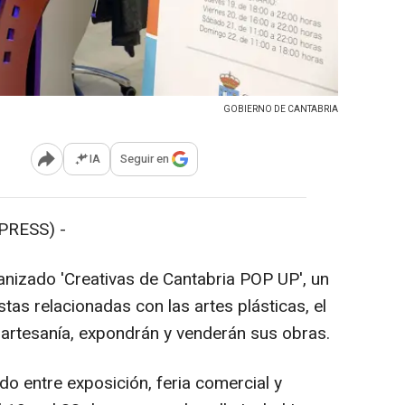
GOBIERNO DE CANTABRIA
IA
Seguir en
Abrir opciones para compartir
PRESS) -
anizado 'Creativas de Cantabria POP UP', un
tas relacionadas con las artes plásticas, el
a artesanía, expondrán y venderán sus obras.
do entre exposición, feria comercial y