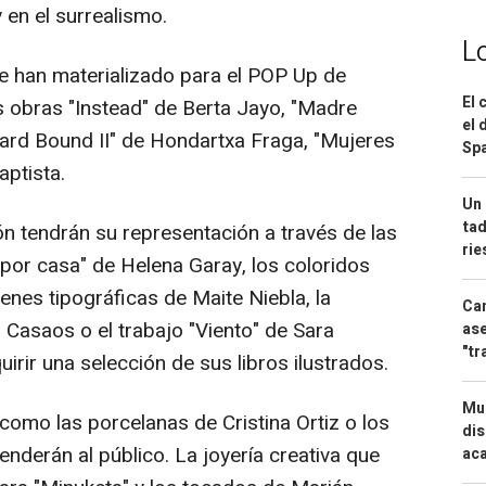
 en el surrealismo.
L
e han materializado para el POP Up de
El 
s obras "Instead" de Berta Jayo, "Madre
el 
ard Bound II" de Hondartxa Fraga, "Mujeres
Spa
aptista.
Un 
tad
ón tendrán su representación a través de las
ri
r por casa" de Helena Garay, los coloridos
genes tipográficas de Maite Niebla, la
Can
a Casaos o el trabajo "Viento" de Sara
ase
"tr
irir una selección de sus libros ilustrados.
Mue
 como las porcelanas de Cristina Ortiz o los
dis
nderán al público. La joyería creativa que
aca