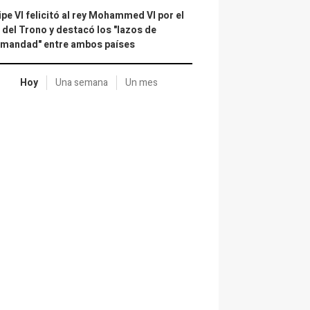
ipe VI felicitó al rey Mohammed VI por el
 del Trono y destacó los "lazos de
rmandad" entre ambos países
Hoy
Una semana
Un mes