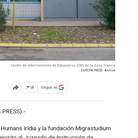
Centro de Internamiento de Extranjeros (CIE) de la Zona Franca
- EUROPA PRESS - Archivo
IA
Seguir en
Abrir opciones para compartir
 PRESS) -
 Humans Irídia y la fundación Migrastudium
escrito al Juzgado de Instrucción de