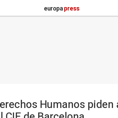
europa
press
Derechos Humanos piden 
el CIE de Barcelona