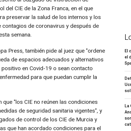
l del CIE de la Zona Franca, en el que
ara preservar la salud de los internos y los
e contagios de coronavirus y después de
 esta semana.
L
pa Press, también pide al juez que "ordene
El 
el 
squeda de espacios adecuados y alternativos
Spa
n positivo en Covid-19 o sean contacto
 enfermedad para que puedan cumplir la
Det
Ucr
so
 que "los CIE no reúnen las condiciones
La 
edidas de seguridad sanitaria vigentes", y
And
sor
zgados de control de los CIE de Murcia y
cat
las que han acordado condiciones para el