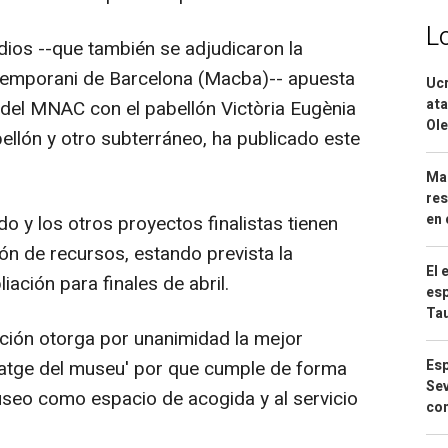
L
ios --que también se adjudicaron la
temporani de Barcelona (Macba)-- apuesta
Ucr
ata
e del MNAC con el pabellón Victòria Eugènia
Ole
ellón y otro subterráneo, ha publicado este
Mar
res
en 
do y los otros proyectos finalistas tienen
ón de recursos, estando prevista la
El 
iación para finales de abril.
esp
Ta
ación otorga por unanimidad la mejor
satge del museu' por que cumple de forma
Esp
Sev
useo como espacio de acogida y al servicio
con