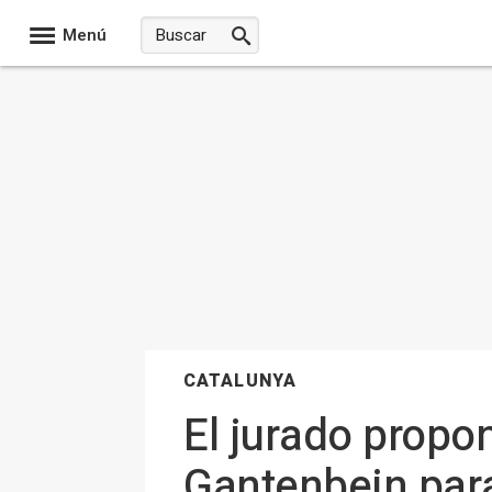
Menú
CATALUNYA
El jurado propon
Gantenbein par