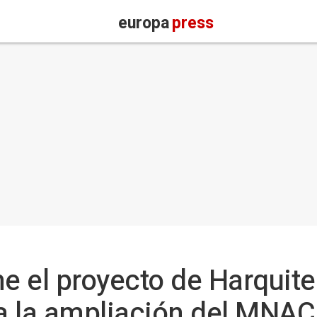
europa
press
e el proyecto de Harquite
a la ampliación del MNAC