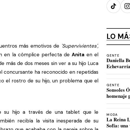
TikTok
I
LO MÁ
uentros más emotivos de
'Supervivientes',
n en la cómplice perfecta de
Anita
en el
GENTE
Daniella B
de más de dos meses sin ver a su hijo Luca
Echevarría
 el concursante ha reconocido en repetidas
 el rostro de su hijo, un problema que el
GENTE
Sonsoles Ó
homenaje p
 su hijo a través de una tablet que le
MODA
La Reina L
mbién recibía la visita inesperada de su
Sofía: una
abrazo que acababa con la pareja sobre la