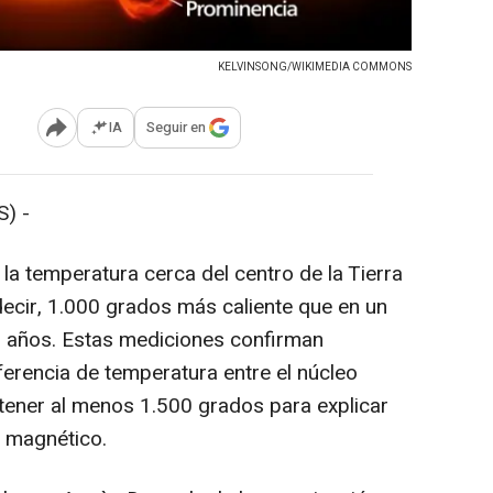
KELVINSONG/WIKIMEDIA COMMONS
IA
Seguir en
Abrir opciones para compartir
) -
la temperatura cerca del centro de la Tierra
decir, 1.000 grados más caliente que en un
0 años. Estas mediciones confirman
ferencia de temperatura entre el núcleo
 tener al menos 1.500 grados para explicar
o magnético.