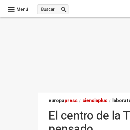
Menú
europa
press
/
ciencia
plus
/
laborat
El centro de la 
pensado