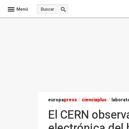
Menú
europa
press
/
ciencia
plus
/
laborat
El CERN observa
electrónica del