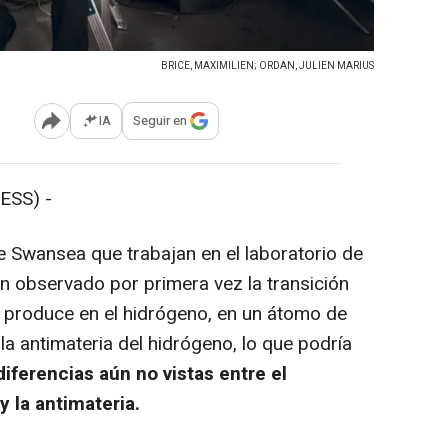
BRICE, MAXIMILIEN; ORDAN, JULIEN MARIUS
IA
Seguir en
Abrir opciones para compartir
ESS) -
e Swansea que trabajan en el laboratorio de
an observado por primera vez la transición
 produce en el hidrógeno, en un átomo de
la antimateria del hidrógeno, lo que podría
iferencias aún no vistas entre el
 la antimateria.