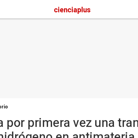
cienciaplus
orio
 por primera vez una tra
 hidrógeno en antimateria