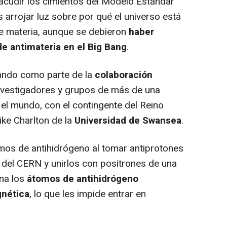
sacudir los cimientos del Modelo Estándar
ás arrojar luz sobre por qué el universo está
e materia, aunque se debieron
haber
e antimateria en el Big Bang
.
ando como parte de la
colaboración
nvestigadores y grupos de más de una
 el mundo, con el contingente del Reino
ike Charlton de la
Universidad de Swansea
.
s de antihidrógeno al tomar antiprotones
 del CERN y unirlos con positrones de una
na los
átomos de antihidrógeno
gnética
, lo que les impide entrar en