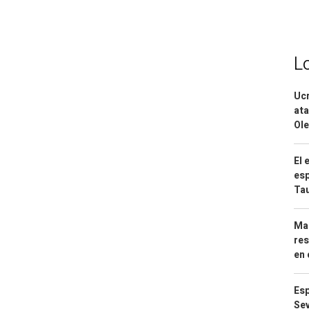
L
Ucr
ata
Ole
El 
esp
Ta
Mar
res
en 
Esp
Sev