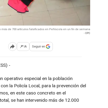
en más de 700 artículos falsificados en Peñíscola en un fin de semana
- OPC
IA
Seguir en
Abrir opciones para compartir
SS) -
n operativo especial en la población
con la Policía Local, para la prevención del
imos, en este caso concreto en el
otal, se han intervenido más de 12.000