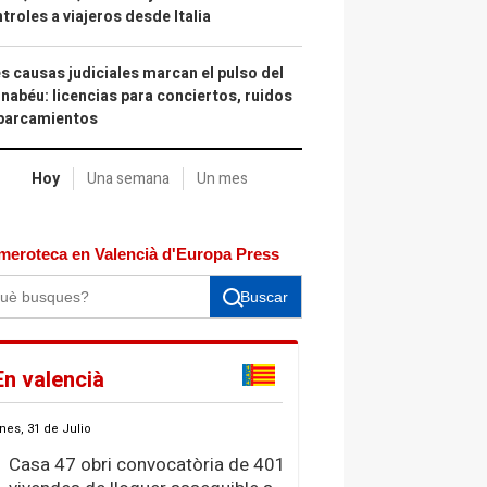
troles a viajeros desde Italia
s causas judiciales marcan el pulso del
nabéu: licencias para conciertos, ruidos
aparcamientos
Hoy
Una semana
Un mes
meroteca en Valencià d'Europa Press
Buscar
En valencià
nes, 31 de Julio
Casa 47 obri convocatòria de 401