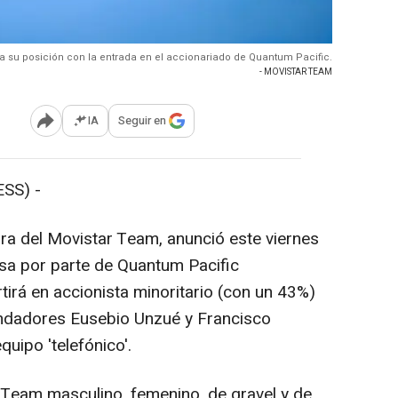
a su posición con la entrada en el accionariado de Quantum Pacific.
- MOVISTAR TEAM
IA
Seguir en
Abrir opciones para compartir
SS) -
 del Movistar Team, anunció este viernes
esa por parte de Quantum Pacific
irá en accionista minoritario (con un 43%)
undadores Eusebio Unzué y Francisco
uipo 'telefónico'.
 Team masculino, femenino, de gravel y de