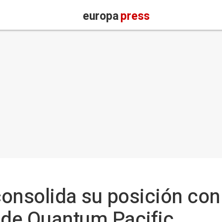
europa
press
onsolida su posición con 
 de Quantum Pacific