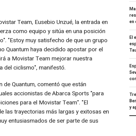
Mar
res
istar Team, Eusebio Unzué, la entrada en
en 
uerza como equipo y sitúa en una posición
El 
ro". "Estoy muy satisfecho de que un grupo
esp
mo Quantum haya decidido apostar por el
Ta
tirá a Movistar Team mejorar nuestra
Esp
 del ciclismo", manifestó.
Sev
con
ón de Quantum, comentó que están
tuales accionistas de Abarca Sports "para
Tre
Ber
iciones para el Movistar Team". "El
y 
 las trayectorias más largas y exitosas en
 muy entusiasmados de ser parte de sus