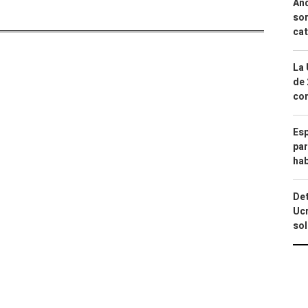
And
sor
cat
La 
de 
com
Esp
par
hab
Det
Ucr
so