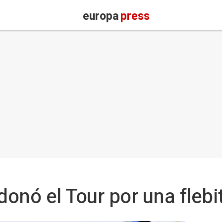
europa
press
onó el Tour por una flebit