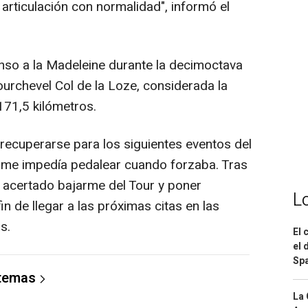
 articulación con normalidad", informó el
nso a la Madeleine durante la decimoctava
Courchevel Col de la Loze, considerada la
 171,5 kilómetros.
 recuperarse para los siguientes eventos del
na me impedía pedalear cuando forzaba. Tras
e acertado bajarme del Tour y poner
L
in de llegar a las próximas citas en las
s.
El 
el 
Spa
 temas
La 