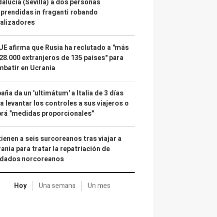
alucía (Sevilla) a dos personas
prendidas in fraganti robando
alizadores
UE afirma que Rusia ha reclutado a "más
28.000 extranjeros de 135 países" para
batir en Ucrania
aña da un 'ultimátum' a Italia de 3 días
a levantar los controles a sus viajeros o
rá "medidas proporcionales"
ienen a seis surcoreanos tras viajar a
ania para tratar la repatriación de
ldados norcoreanos
Hoy
Una semana
Un mes