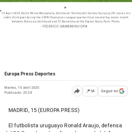
15 April 2025, North Rhine-Westphalia, Dortmund: Dortmund's Serhou Guirassy (R) scores his
side's third goal during the UEFA Champions League quarter-final second leg soccer match
between Borussia Dortmund and FC Barcelona at the Signal Iduna Park. Photo:
- FEDERICO GAMBARINI/DPA
Europa Press Deportes
Martes, 15 abril 2025
IA
Seguir en
Publicado: 23:24
Abrir opciones para comp
MADRID, 15 (EUROPA PRESS)
El futbolista uruguayo Ronald Araujo, defensa