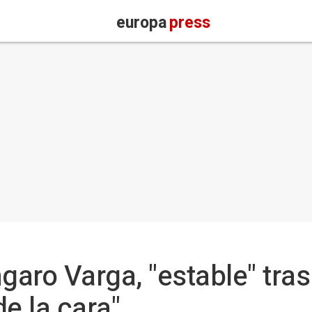
europa
press
ngaro Varga, "estable" tra
e la cara"