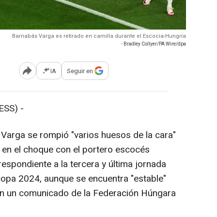
Barnabás Varga es retirado en camilla durante el Escocia-Hungría
- Bradley Collyer/PA Wire/dpa
IA
Seguir en
Abrir opciones para compartir
SS) -
Varga se rompió "varios huesos de la cara"
 en el choque con el portero escocés
espondiente a la tercera y última jornada
copa 2024, aunque se encuentra "estable"
gún un comunicado de la Federación Húngara