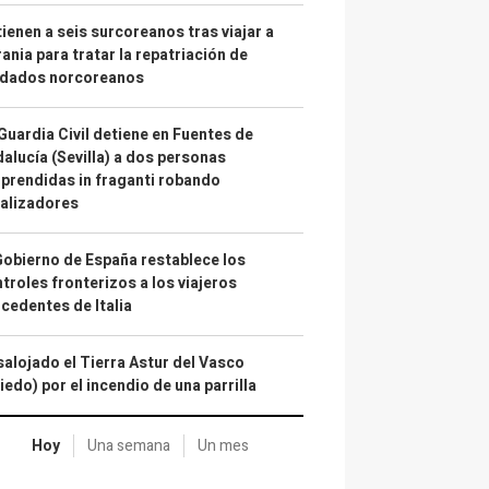
ienen a seis surcoreanos tras viajar a
ania para tratar la repatriación de
ldados norcoreanos
Guardia Civil detiene en Fuentes de
alucía (Sevilla) a dos personas
prendidas in fraganti robando
alizadores
Gobierno de España restablece los
troles fronterizos a los viajeros
cedentes de Italia
alojado el Tierra Astur del Vasco
iedo) por el incendio de una parrilla
Hoy
Una semana
Un mes