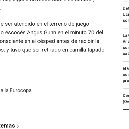
.
Det
Ucr
so
ue ser atendido en el terreno de juego
ro escocés Angus Gunn en el minuto 70 del
La 
nsciente en el césped antes de recibir la
And
sor
s, y tuvo que ser retirado en camilla tapado
cat
El 
con
pro
 a la Eurocopa
Des
(Ov
 temas