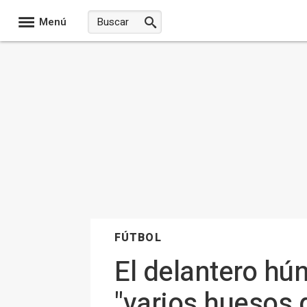
Menú
FÚTBOL
El delantero hú
"varios huesos d