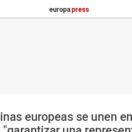
europa
press
ninas europeas se unen e
 "garantizar una represen