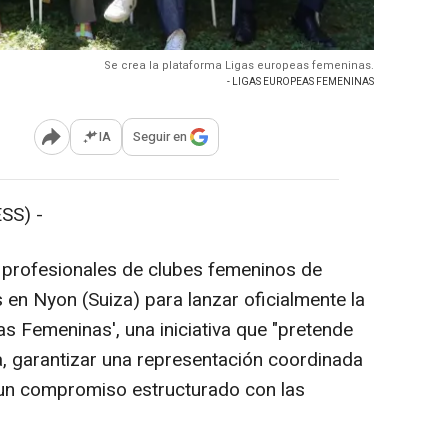
Se crea la plataforma Ligas europeas femeninas.
- LIGAS EUROPEAS FEMENINAS
IA
Seguir en
Abrir opciones para compartir
SS) -
profesionales de clubes femeninos de
 en Nyon (Suiza) para lanzar oficialmente la
s Femeninas', una iniciativa que "pretende
iva, garantizar una representación coordinada
 un compromiso estructurado con las