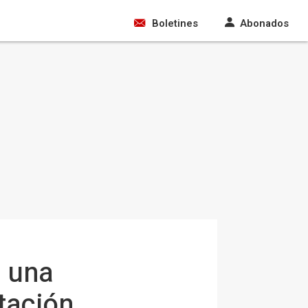
Boletines
Abonados
n una
tación