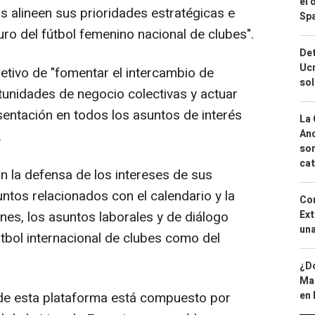
el 
s alineen sus prioridades estratégicas e
Spa
uro del fútbol femenino nacional de clubes".
Det
Ucr
tivo de "fomentar el intercambio de
so
tunidades de negocio colectivas y actuar
entación en todos los asuntos de interés
La 
.
And
sor
cat
 la defensa de los intereses de sus
tos relacionados con el calendario y la
Cor
es, los asuntos laborales y de diálogo
Ext
una
fútbol internacional de clubes como del
¿Dó
Map
de esta plataforma está compuesto por
en 