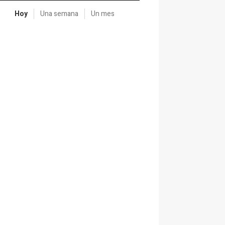
Hoy
Una semana
Un mes