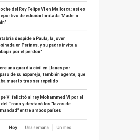
coche del Rey Felipe VI en Mallorca: así es
deportivo de edición limitada 'Made in
in'
tabria despide a Paula, la joven
sinada en Perines, y su padre invita a
abajar por el perdón"
re una guardia civil en Llanes por
paro de su expareja, también agente, que
ba muerto tras ser repelido
ipe VI felicitó al rey Mohammed VI por el
 del Trono y destacó los "lazos de
rmandad" entre ambos países
Hoy
Una semana
Un mes