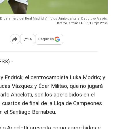
El delantero del Real Madrid Vinícius Júnior, ante el Deportivo Alavés.
- Ricardo Larreina / AFP7 / Europa Press
IA
Seguir en
Abrir opciones para compartir
SS) -
y Endrick; el centrocampista Luka Modric; y
ucas Vázquez y Éder Militao, que no jugará
arlo Ancelotti, son los apercibidos en el
s cuartos de final de la Liga de Campeones
en el Santiago Bernabéu.
pio Ancelotti presenta como apercibidos el