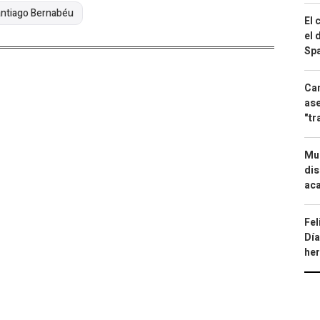
ntiago Bernabéu
El 
el 
Spa
Can
ase
"tr
Mue
dis
aca
Fel
Día
he