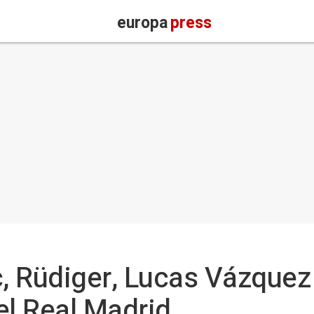
europa
press
c, Rüdiger, Lucas Vázquez 
el Real Madrid