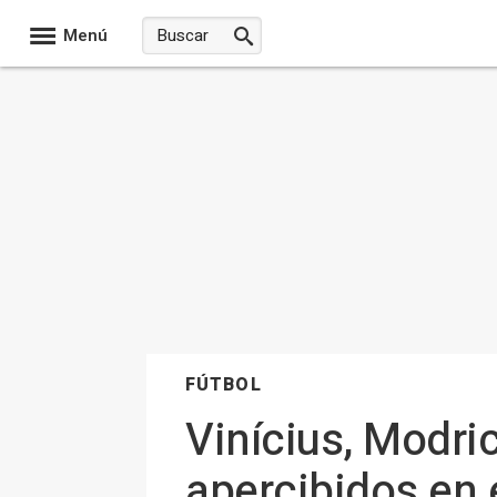
Menú
FÚTBOL
Vinícius, Modri
apercibidos en 