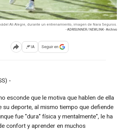
 pádel Ali Alegre, durante un entrenamiento, imagen de Nara Seguros.
- ADRISUNNER / NEWLINK - Archivo
IA
Seguir en
Abrir opciones para compartir
S) -
 no esconde que le motiva que hablen de ella
e su deporte, al mismo tiempo que defiende
unque fue "dura" física y mentalmente", le ha
a de confort y aprender en muchos