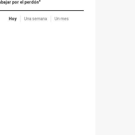
abajar por el perdón"
Hoy
Una semana
Un mes