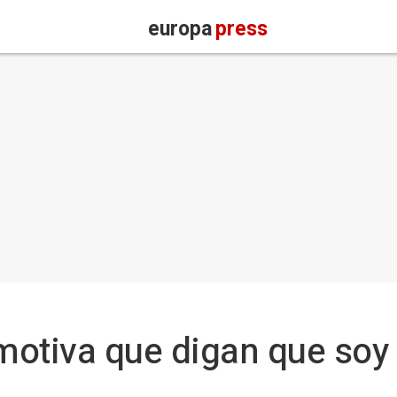
europa
press
 motiva que digan que soy