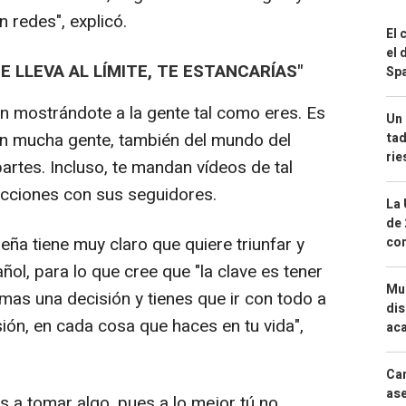
n redes", explicó.
El 
el 
TE LLEVA AL LÍMITE, TE ESTANCARÍAS"
Spa
ien mostrándote a la gente tal como eres. Es
Un 
n mucha gente, también del mundo del
tad
ri
artes. Incluso, te mandan vídeos de tal
acciones con sus seguidores.
La 
de 
eña tiene muy claro que quiere triunfar y
com
ñol, para lo que cree que "la clave es tener
Mue
omas una decisión y tienes que ir con todo a
dis
sión, en cada cosa que haces en tu vida",
aca
Can
ase
s a tomar algo, pues a lo mejor tú no