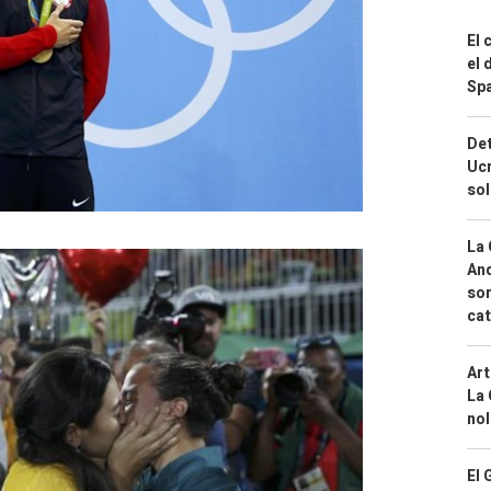
El 
el 
Spa
Det
Ucr
so
La 
And
sor
cat
Art
La 
nol
El 