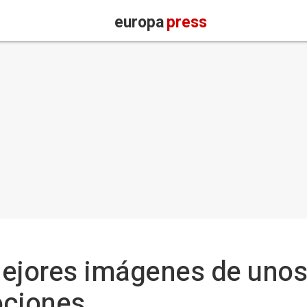
europa
press
mejores imágenes de uno
ociones