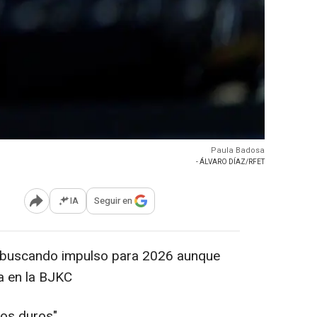
Paula Badosa
- ÁLVARO DÍAZ/RFET
IA
Seguir en
Abrir opciones para compartir
o buscando impulso para 2026 aunque
a en la BJKC
dos duros"