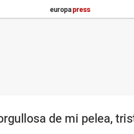
europa
press
orgullosa de mi pelea, tri