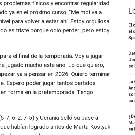
s problemas físicos y encontrar regularidad
L
do ya en el próximo curso. "Me motiva a
nivel para volver a estar ahí. Estoy orgullosa
El 
do es triste porque odio perder, pero estoy
el 
Spa
Det
ara el final de la temporada. Voy a jugar
Ucr
 he jugado mucho este año. Lo que quiero,
so
mpezar ya a pensar en 2026. Quiero terminar
La 
le. Espero poder jugar tantos partidos
And
 en forma en la pretemporada. Tengo
sor
cat
¿Dó
(5-7, 6-2, 7-5) y Ucrania selló su pase a
Map
o que habían logrado antes de Marta Kostyuk
en 