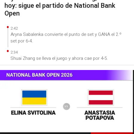
hoy: sigue el partido de National Bank
Open
2:42
Aryna Sabalenka convierte el punto de set y GANA el 2.º
set por 6-4.
2:34
Shuai Zhang se lleva el juego y ahora cae por 4-5.