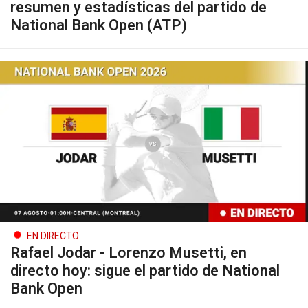
resumen y estadísticas del partido de
National Bank Open (ATP)
EN DIRECTO
Rafael Jodar - Lorenzo Musetti, en
directo hoy: sigue el partido de National
Bank Open