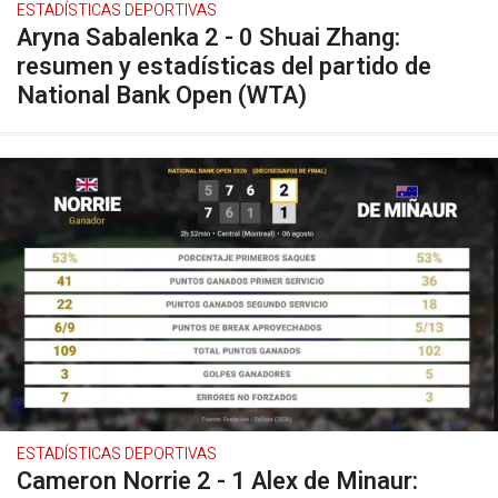
ESTADÍSTICAS DEPORTIVAS
Aryna Sabalenka 2 - 0 Shuai Zhang:
resumen y estadísticas del partido de
National Bank Open (WTA)
ESTADÍSTICAS DEPORTIVAS
Cameron Norrie 2 - 1 Alex de Minaur: