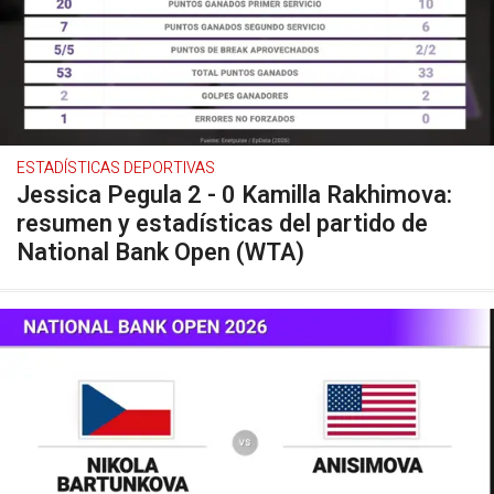
ESTADÍSTICAS DEPORTIVAS
Jessica Pegula 2 - 0 Kamilla Rakhimova:
resumen y estadísticas del partido de
National Bank Open (WTA)