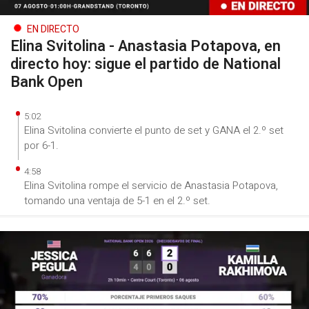
EN DIRECTO
Elina Svitolina - Anastasia Potapova, en
directo hoy: sigue el partido de National
Bank Open
5:02
Elina Svitolina convierte el punto de set y GANA el 2.º set
por 6-1.
4:58
Elina Svitolina rompe el servicio de Anastasia Potapova,
tomando una ventaja de 5-1 en el 2.º set.