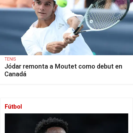
TENIS
Jódar remonta a Moutet como debut en
Canadá
Fútbol