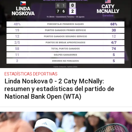
ESTADÍSTICAS DEPORTIVAS
Linda Noskova 0 - 2 Caty McNally:
resumen y estadísticas del partido de
National Bank Open (WTA)