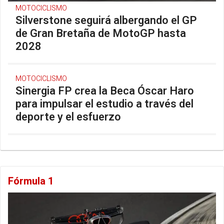
MOTOCICLISMO
Silverstone seguirá albergando el GP
de Gran Bretaña de MotoGP hasta
2028
MOTOCICLISMO
Sinergia FP crea la Beca Óscar Haro
para impulsar el estudio a través del
deporte y el esfuerzo
Fórmula 1