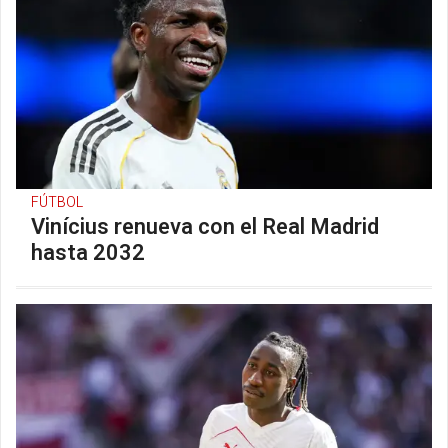
FÚTBOL
Vinícius renueva con el Real Madrid
hasta 2032