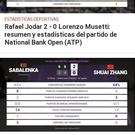
ESTADÍSTICAS DEPORTIVAS
Rafael Jodar 2 - 0 Lorenzo Musetti:
resumen y estadísticas del partido de
National Bank Open (ATP)