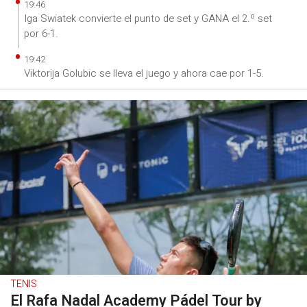
19:46
Iga Swiatek convierte el punto de set y GANA el 2.º set
por 6-1.
19:42
Viktorija Golubic se lleva el juego y ahora cae por 1-5.
TENIS
El Rafa Nadal Academy Pádel Tour by