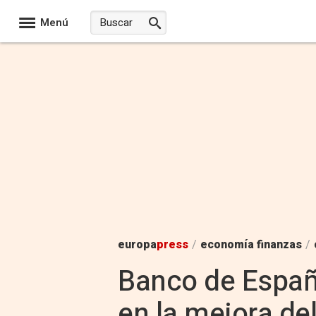
Menú
europa
press
/
economía finanzas
/
Banco de España
en la mejora del