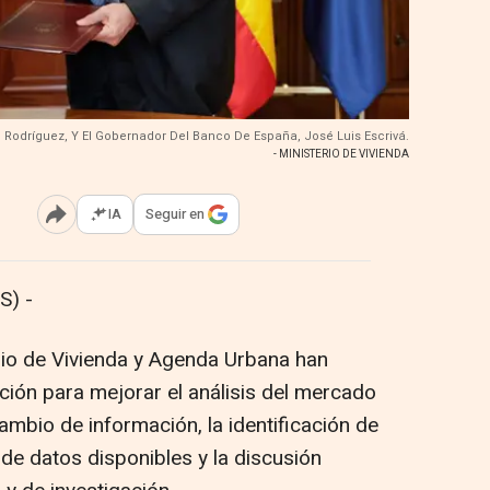
el Rodríguez, Y El Gobernador Del Banco De España, José Luis Escrivá.
- MINISTERIO DE VIVIENDA
IA
Seguir en
Abrir opciones para compartir
S) -
rio de Vivienda y Agenda Urbana han
ión para mejorar el análisis del mercado
cambio de información, la identificación de
de datos disponibles y la discusión