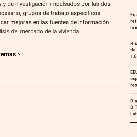
s y de investigación impulsados por las dos
necesario, grupos de trabajo específicos
Equ
ret
ficar mejoras en las fuentes de información
la 
isis del mercado de la vivienda.
His
de 
 temas
1.6
EEU
exp
res
Día
OIT
Lab