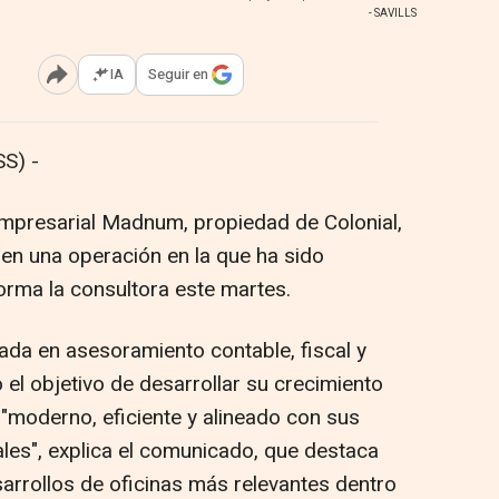
- SAVILLS
IA
Seguir en
Abrir opciones para compartir
S) -
empresarial Madnum, propiedad de Colonial,
en una operación en la que ha sido
orma la consultora este martes.
zada en asesoramiento contable, fiscal y
o el objetivo de desarrollar su crecimiento
 "moderno, eficiente y alineado con sus
ales", explica el comunicado, que destaca
sarrollos de oficinas más relevantes dentro