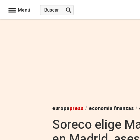
Menú
europa
press
/
economía finanzas
/
Soreco elige M
en Madrid, ases