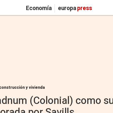
Economía
europa
press
construcción y vivienda
adnum (Colonial) como s
orada por Savills