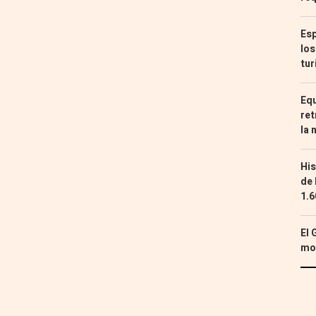
Esp
los
tur
Equ
ret
la 
His
de 
1.6
El 
mon