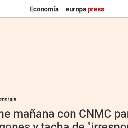
Economía
europa
press
energía
ne mañana con CNMC para
gones y tacha de "irrespo