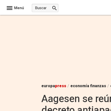
Menú
europa
press
/
economía finanzas
/
Aagesen se reú
decreto antiapa