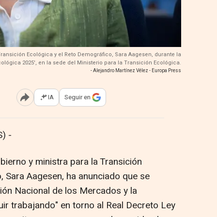
 Transición Ecológica y el Reto Demográfico, Sara Aagesen, durante la
lógica 2025', en la sede del Ministerio para la Transición Ecológica.
- Alejandro Martínez Vélez - Europa Press
IA
Seguir en
Abrir opciones para compartir
) -
bierno y ministra para la Transición
o, Sara Aagesen, ha anunciado que se
sión Nacional de los Mercados y la
r trabajando" en torno al Real Decreto Ley