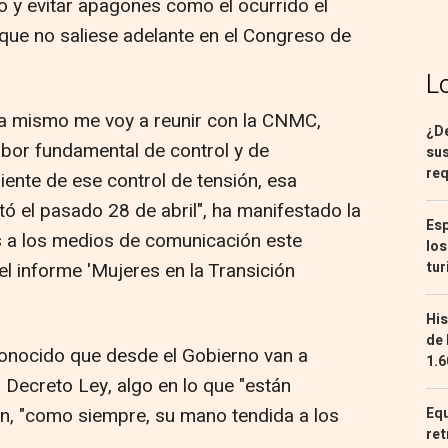
co y evitar apagones como el ocurrido el
que no saliese adelante en el Congreso de
L
a mismo me voy a reunir con la CNMC,
¿De
abor fundamental de control y de
sus
req
iente de ese control de tensión, esa
tó el pasado 28 de abril", ha manifestado la
Esp
es a los medios de comunicación este
los
tur
el informe 'Mujeres en la Transición
His
de 
conocido que desde el Gobierno van a
1.6
l Decreto Ley, algo en lo que "están
n, "como siempre, su mano tendida a los
Equ
ret