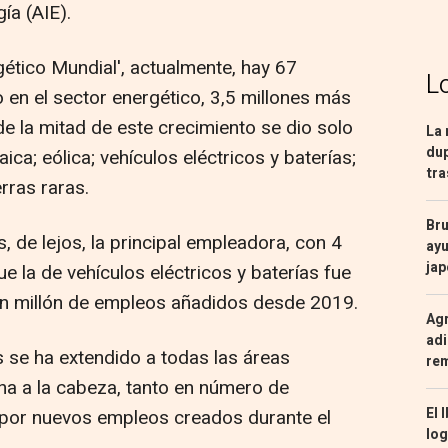
ía (AIE).
ético Mundial', actualmente, hay 67
L
 en el sector energético, 3,5 millones más
e la mitad de este crecimiento se dio solo
La 
dup
ica; eólica; vehículos eléctricos y baterías;
tra
rras raras.
Bru
s, de lejos, la principal empleadora, con 4
ayu
ja
e la de vehículos eléctricos y baterías fue
un millón de empleos añadidos desde 2019.
Agr
adi
s se ha extendido a todas las áreas
re
ina a la cabeza, tanto en número de
El 
 por nuevos empleos creados durante el
log