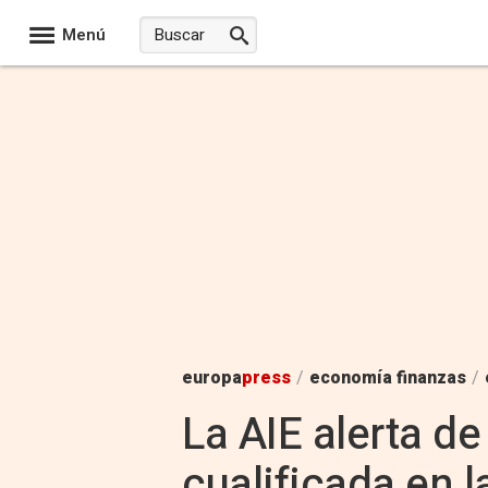
Menú
europa
press
/
economía finanzas
/
La AIE alerta de
cualificada en l