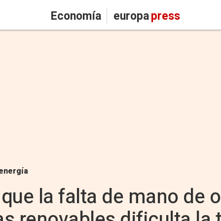
Economía
europa
press
energía
 que la falta de mano de 
as renovables dificulta la 