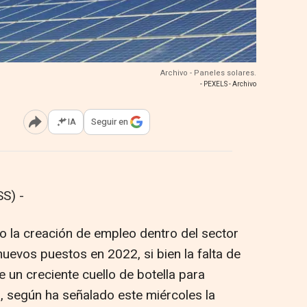
Archivo - Paneles solares.
- PEXELS - Archivo
IA
Seguir en
Abrir opciones para compartir
S) -
 la creación de empleo dentro del sector
nuevos puestos en 2022, si bien la falta de
 un creciente cuello de botella para
a, según ha señalado este miércoles la