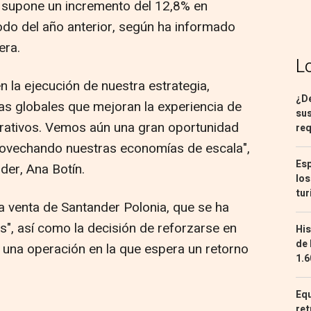
ue supone un incremento del 12,8% en
do del año anterior, según ha informado
era.
L
 la ejecución de nuestra estrategia,
¿De
s globales que mejoran la experiencia de
sus
erativos. Vemos aún una gran oportunidad
req
rovechando nuestras economías de escala",
Esp
der, Ana Botín.
los
tur
la venta de Santander Polonia, que se ha
s", así como la decisión de reforzarse en
His
de 
una operación en la que espera un retorno
1.6
Equ
ret