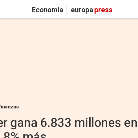
Economía
europa
press
finanzas
 gana 6.833 millones en 
2,8% más