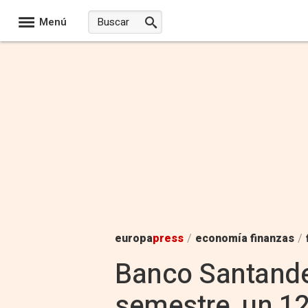
Menú
europa
press
/
economía finanzas
/
Banco Santander
semestre, un 1