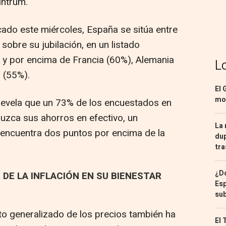
Intrum.
cado este miércoles, España se sitúa entre
obre su jubilación, en un listado
 y por encima de Francia (60%), Alemania
L
a (55%).
El 
mon
 revela que un 73% de los encuestados en
duzca sus ahorros en efectivo, un
La 
 encuentra dos puntos por encima de la
dup
tra
¿Dó
DE LA INFLACIÓN EN SU BIENESTAR
Esp
sub
to generalizado de los precios también ha
El 