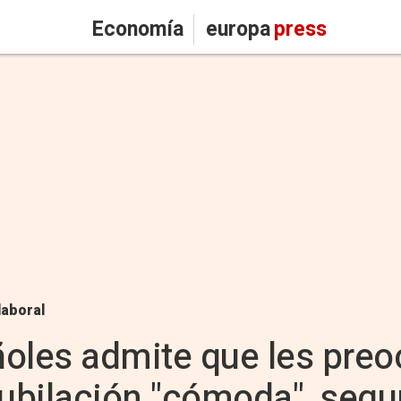
Economía
europa
press
laboral
oles admite que les pre
jubilación "cómoda", segu