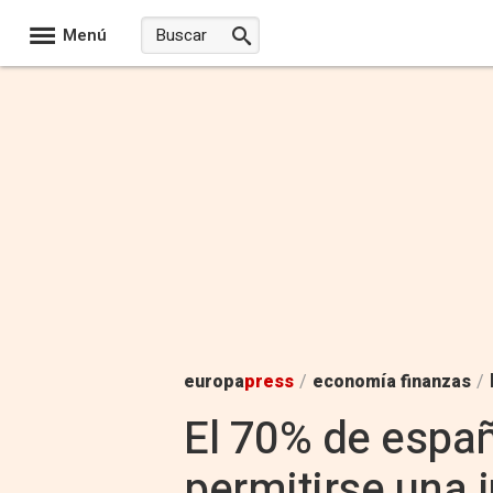
Menú
europa
press
/
economía finanzas
/
El 70% de españ
permitirse una 