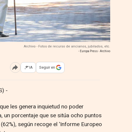
Archivo - Fotos de recurso de ancianos, jubilados, etc.
- Europa Press - Archivo
IA
Seguir en
Abrir opciones para compartir
) -
que les genera inquietud no poder
a, un porcentaje que se sitúa ocho puntos
 (62%), según recoge el 'Informe Europeo