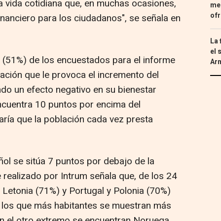
la vida cotidiana que, en muchas ocasiones,
med
ofr
inanciero para los ciudadanos", se señala en
La 
el 
d (51%) de los encuestados para el informe
Ar
ación que le provoca el incremento del
ndo un efecto negativo en su bienestar
encuentra 10 puntos por encima del
jaría que la población cada vez presta
ol se sitúa 7 puntos por debajo de la
 realizado por Intrum señala que, de los 24
 Letonia (71%) y Portugal y Polonia (70%)
 los que más habitantes se muestran más
en el otro extremo se encuentran Noruega