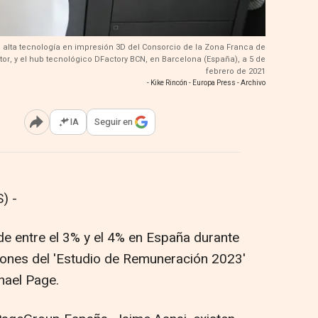
e alta tecnología en impresión 3D del Consorcio de la Zona Franca de
r, y el hub tecnológico DFactory BCN, en Barcelona (España), a 5 de
febrero de 2021
- Kike Rincón - Europa Press - Archivo
IA
Seguir en
Abrir opciones para compartir
) -
de entre el 3% y el 4% en España durante
iones del 'Estudio de Remuneración 2023'
hael Page.