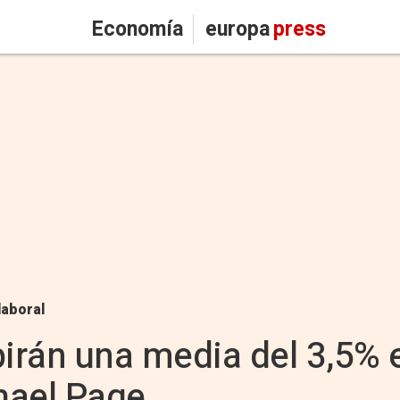
Economía
europa
press
laboral
birán una media del 3,5%
hael Page