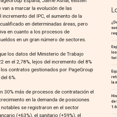
e PageGroup España, Jaime Asnai, existen
 van a marcar la evolución de las
L
 incremento del IPC, el aumento de la
¿De
o cualificado en determinadas áreas, pero
sus
tiva en cuanto a los procesos de
req
 sueldos en un gran número de sectores.
Esp
los
que los datos del Ministerio de Trabajo
tur
22 en el 2,78%, lejos del incremento del 8%
, los contratos gestionados por PageGroup
Equ
 del 6%.
ret
la 
n 30% más de procesos de contratación el
His
crecimiento en la demanda de posiciones
de 
notables se registraron en el sector
1.6
ncario (+63%), el sanitario (+59%), el