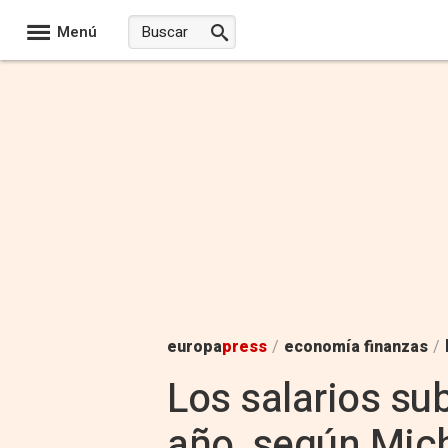
Menú
europa
press
/
economía finanzas
/
Los salarios su
año, según Mic