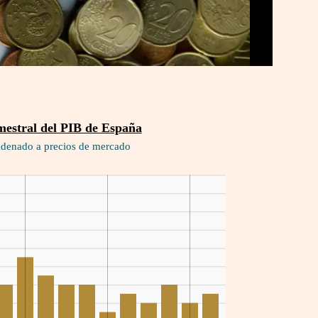
 2,6% durante los meses de verano es seis
ado por el organismo estadístico a finales
mento del PIB del 2% para el periodo julio-