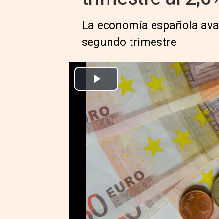
La economía española avanz
segundo trimestre
Archivo - Monedas, moneda, bil
Europa Press Economía Finanzas
Actualizado: jueves, 23 diciembre 2021 12:30
MADRID, 23 Dic. (EUROPA PRES
La economía española creció un 2
puntos por encima de la tasa de
de la Contabilidad Nacional publ
de Estadística (INE).