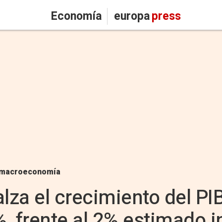
Economía
europa
press
macroeconomía
 alza el crecimiento del PI
%, frente al 2% estimado 