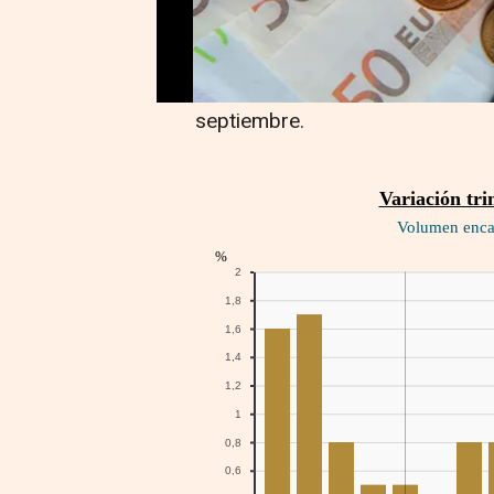
Este crecimiento trimestral del
décimas superior al dato adelant
de octubre, cuando avanzó un au
septiembre.