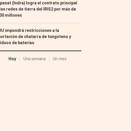
pasat (Indra) logra el contrato principal
las redes de tierra del IRIS2 por más de
00 millones
U impondrá restricciones a la
ortación de chatarra de tungsteno y
iduos de baterías
Hoy
Una semana
Un mes