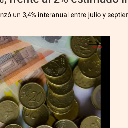
ó un 3,4% interanual entre julio y septiem
lete, billetes,euro ,euros, capital, efectivo, metálico, riqueza - EUROPA PRESS - Archivo
IA
Seguir en
Abrir opciones para compartir
S) -
,6% en el tercer trimestre del año, 1,4
l segundo trimestre (1,2%), según los datos
icados este jueves por el Instituto Nacional