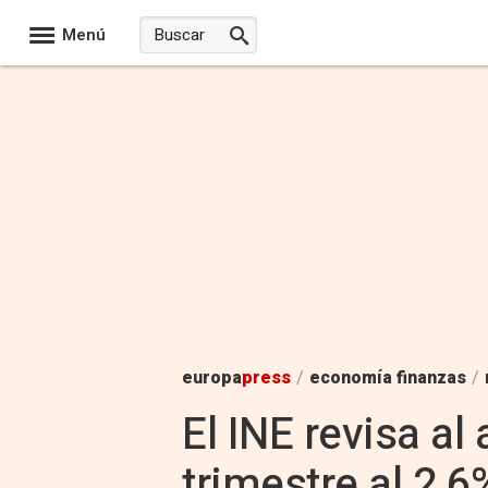
Menú
europa
press
/
economía finanzas
/
El INE revisa al
trimestre al 2,6