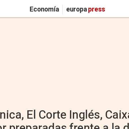
Economía
europa
press
nica, El Corte Inglés, Cai
or preparadas frente a la