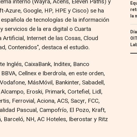
tema interno (Wayra, Acens, Eleven Paths) y
Equ
ret
-Azure, Google, HP, HPE y Cisco) se ha
la 
 española de tecnologías de la información
 servicios de la era digital o Cuarta
Día
a Artificial, Internet de las Cosas, Cloud
OIT
Lab
d, Contenidos", destaca el estudio.
te Inglés, CaixaBank, Inditex, Banco
BBVA, Cellnex e Iberdrola, en este orden,
odafone, MásMóvil, Bankinter, Sabadell,
lcampo, Eroski, Primark, Cortefiel, Lidl,
is, Ferrovial, Aciona, ACS, Sacyr, FCC,
alidad Pascual, Campofrío, El Pozo, Kraft,
, Barceló, NH, AC Hoteles, Iberostar y Ritz