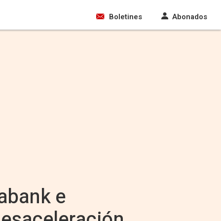
Boletines
Abonados
xabank e
 desaceleración