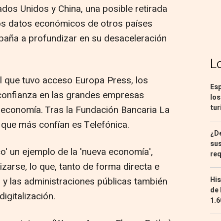
ados Unidos y China, una posible retirada
los datos económicos de otros países
paña a profundizar en su desaceleración
L
al que tuvo acceso Europa Press, los
Esp
 confianza en las grandes empresas
los
tur
 economía. Tras la Fundación Bancaria La
 que más confían es Telefónica.
¿De
sus
o' un ejemplo de la 'nueva economía',
req
izarse, lo que, tanto de forma directa e
His
s y las administraciones públicas también
de 
igitalización.
1.6