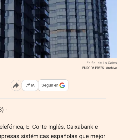
Edifici de La Caixa
- EUROPA PRESS - Archivo
IA
Seguir en
Abrir opciones para compartir
) -
elefónica, El Corte Inglés, Caixabank e
empresas sistémicas españolas que mejor