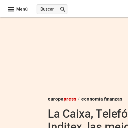
Menú
europa
press
/
economía finanzas
La Caixa, Telefó
Inditex, las mej