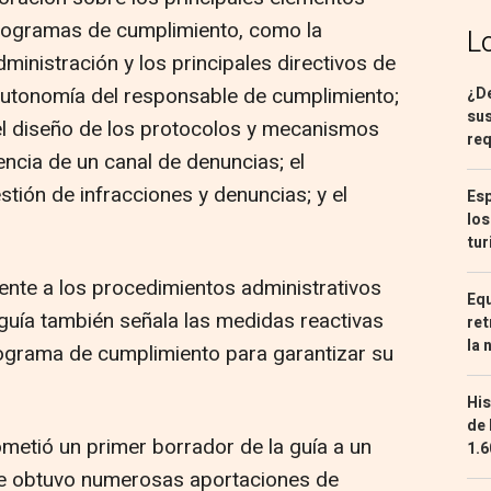
rogramas de cumplimiento, como la
L
ministración y los principales directivos de
autonomía del responsable de cumplimiento;
¿De
sus
; el diseño de los protocolos y mecanismos
req
tencia de un canal de denuncias; el
stión de infracciones y denuncias; y el
Esp
los
tur
mente a los procedimientos administrativos
Equ
 guía también señala las medidas reactivas
ret
la 
rograma de cumplimiento para garantizar su
His
de 
etió un primer borrador de la guía a un
1.6
ue obtuvo numerosas aportaciones de