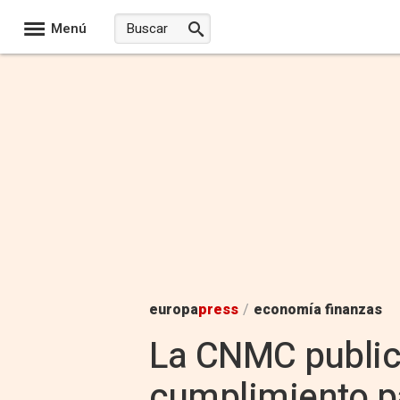
Menú
europa
press
/
economía finanzas
La CNMC public
cumplimiento p