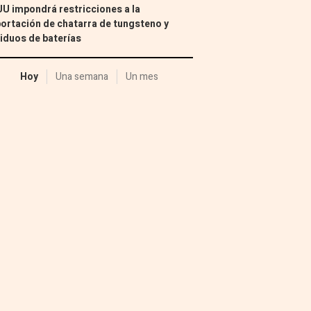
U impondrá restricciones a la
ortación de chatarra de tungsteno y
iduos de baterías
Hoy
Una semana
Un mes