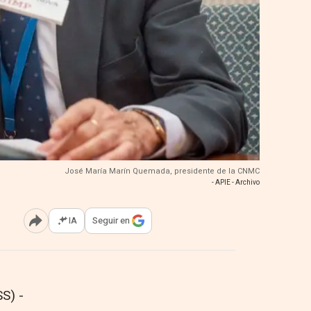
José María Marín Quemada, presidente de la CNMC
- APIE - Archivo
IA
Seguir en
Abrir opciones para compartir
S) -