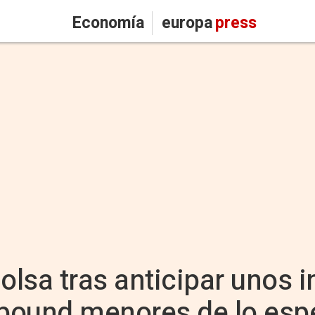
Economía
europa
press
 Bolsa tras anticipar unos 
bound menores de lo esp