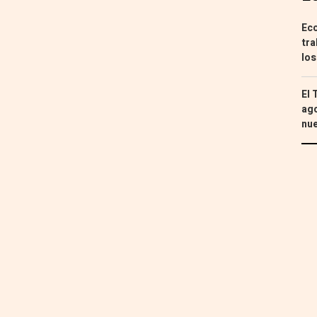
Eco
tra
los
El 
ago
nu