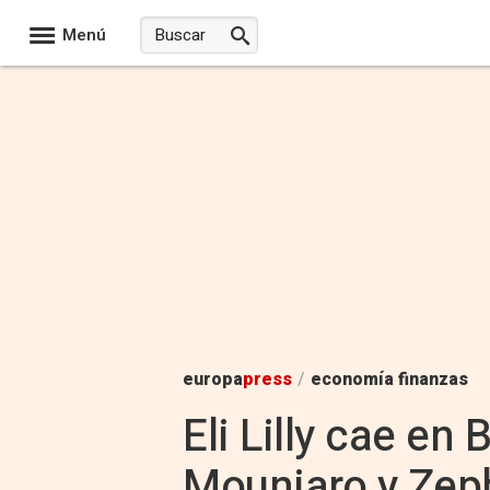
Menú
europa
press
/
economía finanzas
Eli Lilly cae en
Mounjaro y Zep