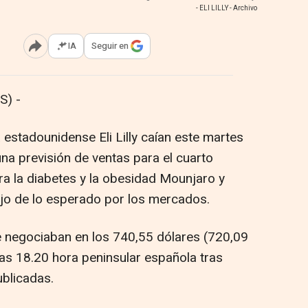
- ELI LILLY - Archivo
IA
Seguir en
Abrir opciones para compartir
S) -
 estadounidense Eli Lilly caían este martes
na previsión de ventas para el cuarto
ra la diabetes y la obesidad Mounjaro y
o de lo esperado por los mercados.
se negociaban en los 740,55 dólares (720,09
as 18.20 hora peninsular española tras
blicadas.