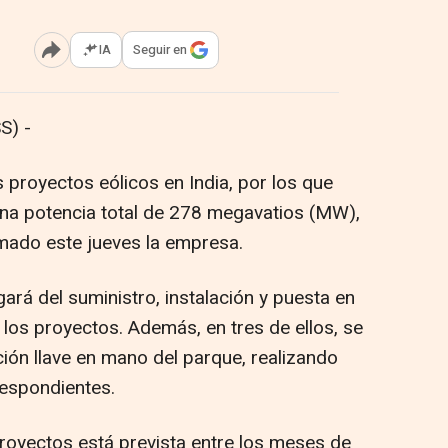
IA
Seguir en
Abrir opciones para compartir
S) -
proyectos eólicos en India, por los que
una potencia total de 278 megavatios (MW),
rmado este jueves la empresa.
rá del suministro, instalación y puesta en
los proyectos. Además, en tres de ellos, se
ión llave en mano del parque, realizando
rrespondientes.
royectos está prevista entre los meses de