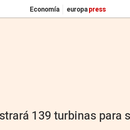
Economía
europa
press
rará 139 turbinas para s