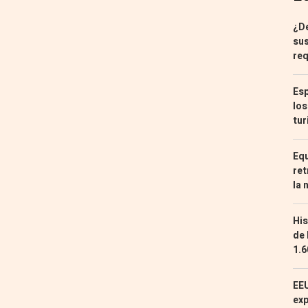
¿De
sus
req
Esp
los
tur
Equ
ret
la 
His
de 
1.6
EEU
exp