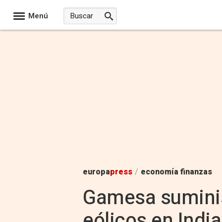
Menú
europa
press
/
economía finanzas
Gamesa suminist
eólicos en India