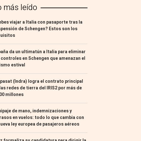
o más leído
bes viajar a Italia con pasaporte tras la
pensión de Schengen? Estos son los
uisitos
aña da un ultimatún a Italia para eliminar
 controles en Schengen que amenazan el
ismo estival
pasat (Indra) logra el contrato principal
las redes de tierra del IRIS2 por más de
00 millones
ipaje de mano, indemnizaciones y
rasos en vuelos: todo lo que cambia con
nueva ley europea de pasajeros aéreos
z formaliza su candidatura para dirigir la