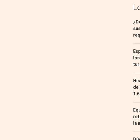
L
¿De
sus
req
Esp
los
tur
His
de 
1.6
Equ
ret
la 
Día