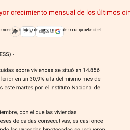
yor crecimiento mensual de los últimos ci
IA
Seguir en
Abrir opciones para compartir
ESS) -
uidas sobre viviendas se situó en 14.856
nferior en un 30,9% a la del mismo mes de
 este martes por el Instituto Nacional de
iembre, con el que las viviendas
ses de caídas consecutivas, es casi once
ando las viviendas hipotecadas se redujeron