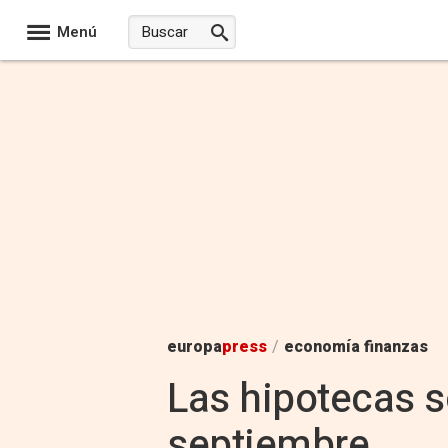
Menú
europa
press
/
economía finanzas
Las hipotecas s
septiembre