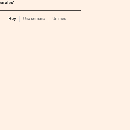
orales'
Hoy
Una semana
Un mes