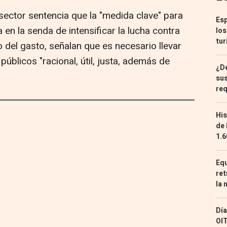
 sector sentencia que la "medida clave" para
Esp
 en la senda de intensificar la lucha contra
los
tur
do del gasto, señalan que es necesario llevar
úblicos "racional, útil, justa, además de
¿De
sus
req
His
de 
1.6
Equ
ret
la 
Día
OIT