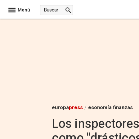
Menú
europa
press
/
economía finanzas
Los inspectores
como "drásticos