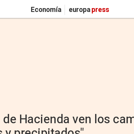
Economía
europa
press
 de Hacienda ven los cam
 y precipitados"