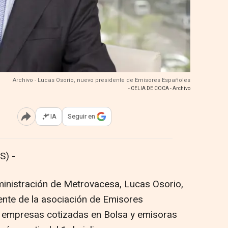
Archivo - Lucas Osorio, nuevo presidente de Emisores Españoles
- CELIA DE COCA - Archivo
IA
Seguir en
Abrir opciones para compartir
S) -
ministración de Metrovacesa, Lucas Osorio,
nte de la asociación de Emisores
 empresas cotizadas en Bolsa y emisoras