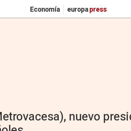
Economía
europa
press
etrovacesa), nuevo presi
oles