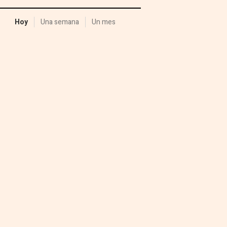
Hoy
Una semana
Un mes