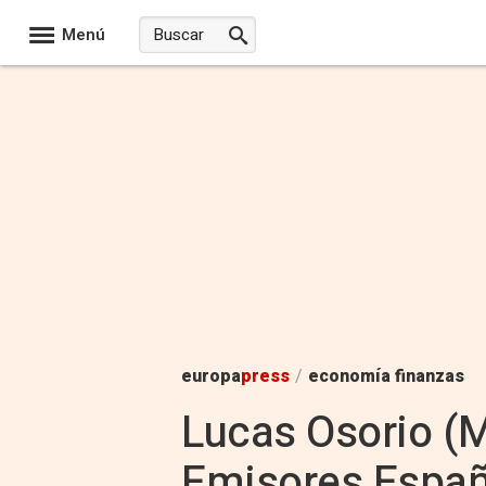
Menú
europa
press
/
economía finanzas
Lucas Osorio (M
Emisores Españ