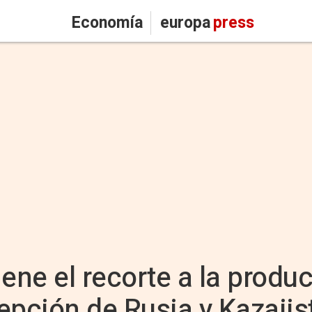
Economía
europa
press
ne el recorte a la produ
cepción de Rusia y Kazajis