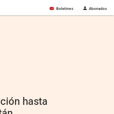
Boletines
Abonados
cción hasta
tán