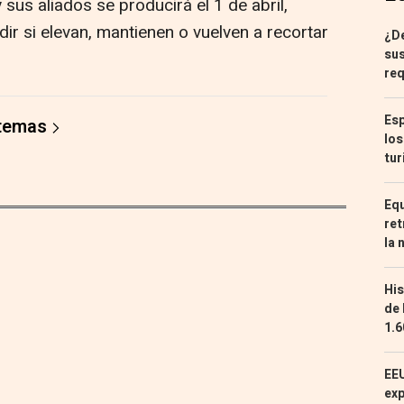
sus aliados se producirá el 1 de abril,
ir si elevan, mantienen o vuelven a recortar
¿De
sus
req
Esp
 temas
los
tur
Equ
ret
la 
His
de 
1.6
EEU
exp