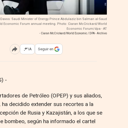
 Davos: Saudi Minister of Energy Prince Abdulaziz bin Salman al-Saud
orld Economic Forum annual meeting. Photo: Ciaran McCrickard/World
Economic Forum/dpa - AT
- Ciaran McCrickard/World Economic / DPA - Archivo
IA
Seguir en
Abrir opciones para compartir
) -
tadores de Petróleo (OPEP) y sus aliados,
ha decidido extender sus recortes a la
xcepción de Rusia y Kazajistán, a los que se
 de bombeo, según ha informado el cartel