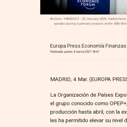
Archivo - HANDOUT - 23 January 2020, Switzerland,
speaks during a plenary session at the 50th W
Europa Press Economía Finanzas
Publicado: jueves, 4 marzo 2021 18:47
MADRID, 4 Mar. (EUROPA PRESS
La Organización de Países Expor
el grupo conocido como OPEP+, 
producción hasta abril, con la e
les ha permitido elevar su nivel