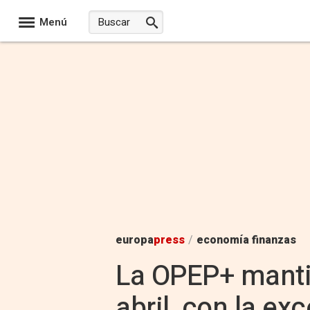
Menú
europa
press
/
economía finanzas
La OPEP+ mantie
abril, con la ex