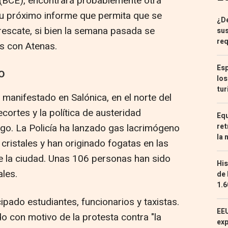
 (BCE), encontrará probablemente otra
u próximo informe que permita que se
¿De
rescate, si bien la semana pasada se
sus
req
s con Atenas.
Esp
O
los
tur
anifestado en Salónica, en el norte del
ecortes y la política de austeridad
Equ
ego. La Policía ha lanzado gas lacrimógeno
ret
la 
 cristales y han originado fogatas en las
de la ciudad. Unas 106 personas han sido
His
ales.
de 
1.6
ipado estudiantes, funcionarios y taxistas.
EEU
o con motivo de la protesta contra "la
exp