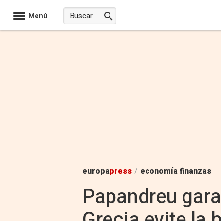
Menú
europa
press
/
economía finanzas
Papandreu garan
Grecia evite la 