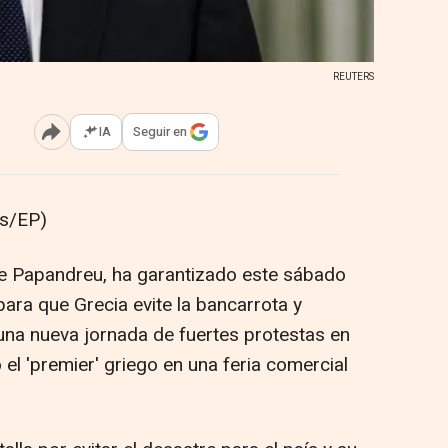
REUTERS
IA
Seguir en
Abrir opciones para compartir
rs/EP)
ge Papandreu, ha garantizado este sábado
para que Grecia evite la bancarrota y
una nueva jornada de fuertes protestas en
el 'premier' griego en una feria comercial