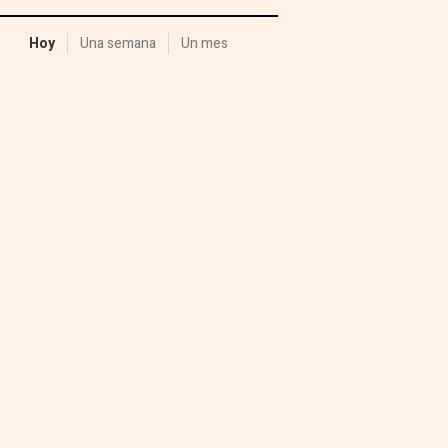
Hoy
Una semana
Un mes