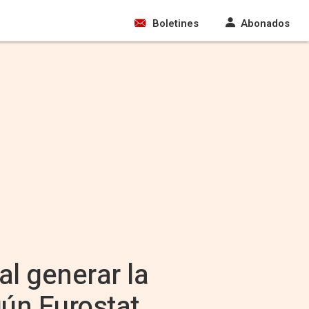
Boletines
Abonados
l generar la
gún Eurostat