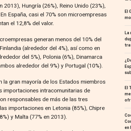
en 2013), Hungría (26%), Reino Unido (23%),
El 
 En España, casi el 70% son microempresas
mon
tan el 12,8% del valor.
La 
 microempresas generan menos del 10% del
dup
tra
 Finlandia (alrededor del 4%), así como en
alrededor del 5%), Polonia (6%), Dinamarca
¿Dó
ambos alrededor del 9%) y Portugal (10%).
Esp
sub
en la gran mayoría de los Estados miembros
El 
as importaciones intracomunitarias de
med
son responsables de más de las tres
ofr
e las importaciones en Letonia (85%), Chipre
Coc
(78%) y Malta (77% en 2013).
Con
en 