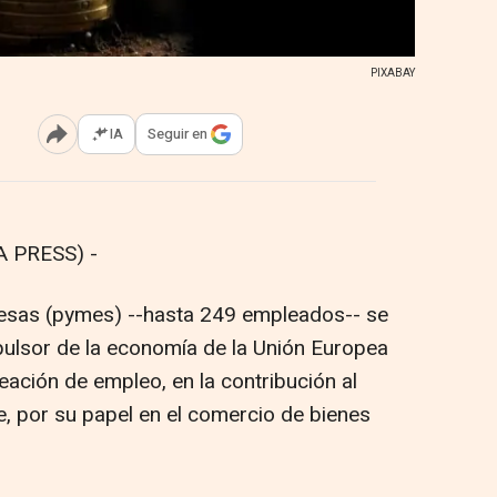
PIXABAY
IA
Seguir en
Abrir opciones para compartir
 PRESS) -
sas (pymes) --hasta 249 empleados-- se
pulsor de la economía de la Unión Europea
reación de empleo, en la contribución al
, por su papel en el comercio de bienes