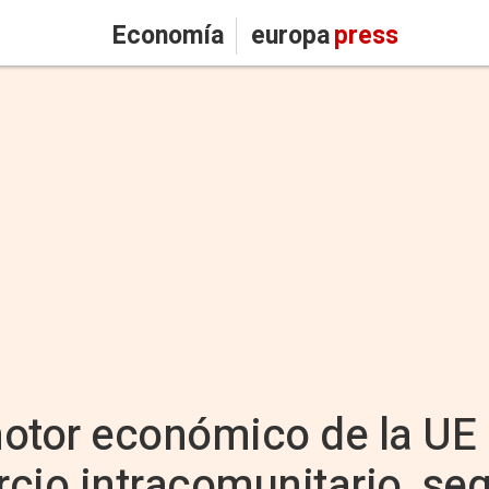
Economía
europa
press
otor económico de la UE a
cio intracomunitario, se