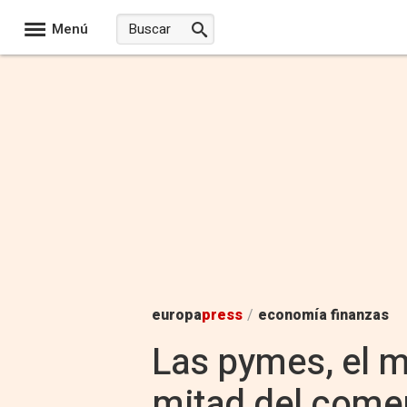
Menú
europa
press
/
economía finanzas
Las pymes, el m
mitad del comer