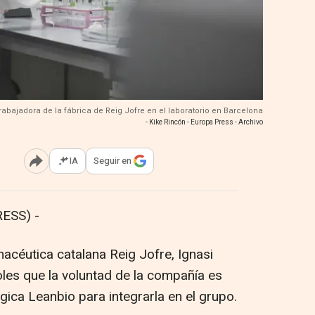
trabajadora de la fábrica de Reig Jofre en el laboratorio en Barcelona
- Kike Rincón - Europa Press - Archivo
IA
Seguir en
Abrir opciones para compartir
ESS) -
acéutica catalana Reig Jofre, Ignasi
oles que la voluntad de la compañía es
ógica Leanbio para integrarla en el grupo.