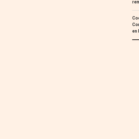
re
Coc
Con
en 