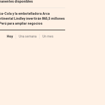
manentes disponibles
a-Cola y la embotelladora Arca
tinental Lindley invertirán 865,5 millones
Perú para ampliar negocios
Hoy
Una semana
Un mes