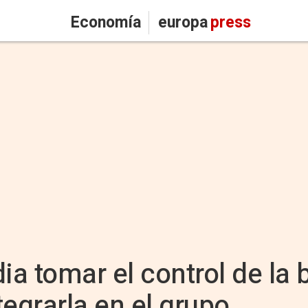
Economía
europa
press
ia tomar el control de la
egrarla en el grupo