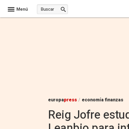
Menú
europa
press
/
economía finanzas
Reig Jofre estud
Leanbio para int