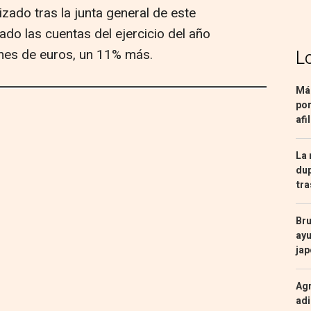
izado tras la junta general de este
ado las cuentas del ejercicio del año
nes de euros, un 11% más.
L
Más
por
afi
La 
dup
tra
Bru
ayu
ja
Agr
adi