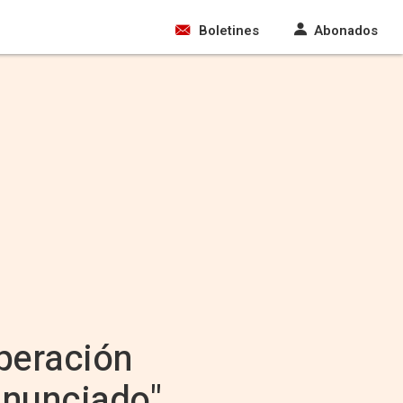
Boletines
Abonados
peración
anunciado"