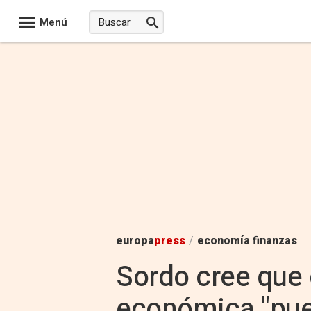
Menú
europa
press
/
economía finanzas
Sordo cree que 
económica "pue