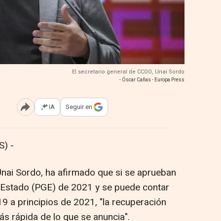
El secretario general de CCOO, Unai Sordo
- Óscar Cañas - Europa Press
IA
Seguir en
Abrir opciones para compartir
) -
Unai Sordo, ha afirmado que si se aprueban
 Estado (PGE) de 2021 y se puede contar
9 a principios de 2021, "la recuperación
s rápida de lo que se anuncia".