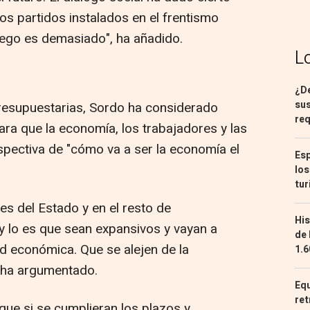
os partidos instalados en el frentismo
uego es demasiado", ha añadido.
L
¿De
sus
resupuestarias, Sordo ha considerado
req
ara que la economía, los trabajadores y las
pectiva de "cómo va a ser la economía el
Esp
los
tur
s del Estado y en el resto de
His
y lo es que sean expansivos y vayan a
de 
ad económica. Que se alejen de la
1.6
, ha argumentado.
Equ
ret
 que si se cumplieran los plazos y