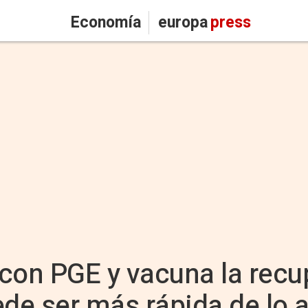
Economía
europa
press
con PGE y vacuna la recu
de ser más rápida de lo 