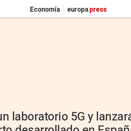
Economía
europa
press
n laboratorio 5G y lanzará
to desarrollado en Espa