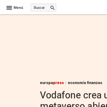
Menú
europa
press
/
economía finanzas
Vodafone crea u
metaverso abier