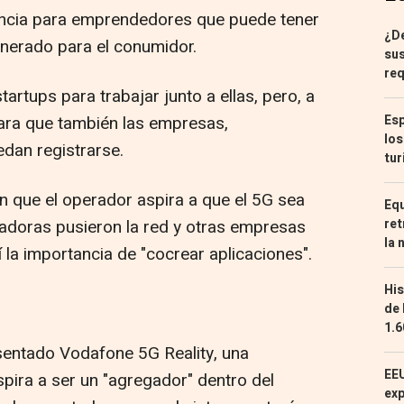
ancia para emprendedores que puede tener
¿De
enerado para el conumidor.
sus
req
rtups para trabajar junto a ellas, pero, a
para que también las empresas,
Esp
los
dan registrarse.
tur
 que el operador aspira a que el 5G sea
Equ
radoras pusieron la red y otras empresas
ret
la 
í la importancia de "cocrear aplicaciones".
His
de 
1.6
sentado Vodafone 5G Reality, una
EEU
spira a ser un "agregador" dentro del
exp