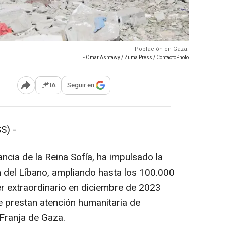
Población en Gaza.
- Omar Ashtawy / Zuma Press / ContactoPhoto
IA
Seguir en
Abrir opciones para compartir
S) -
ancia de la Reina Sofía, ha impulsado la
n del Líbano, ampliando hasta los 100.000
r extraordinario en diciembre de 2023
e prestan atención humanitaria de
 Franja de Gaza.