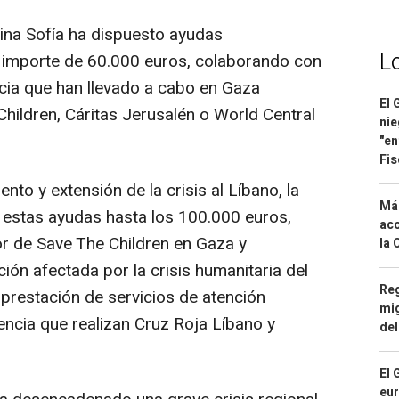
eina Sofía ha dispuesto ayudas
L
r importe de 60.000 euros, colaborando con
cia que han llevado a cabo en Gaza
El 
ildren, Cáritas Jerusalén o World Central
nie
"en
Fis
to y extensión de la crisis al Líbano, la
Má
 estas ayudas hasta los 100.000 euros,
aco
or de Save The Children en Gaza y
la 
ión afectada por la crisis humanitaria del
Reg
a prestación de servicios de atención
mig
encia que realizan Cruz Roja Líbano y
del
El 
eur