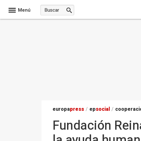
Menú
europa
press
/
ep
social
/
cooperació
Fundación Reina
la ayuda humani