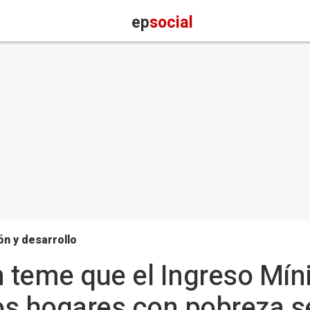
ep
social
n y desarrollo
teme que el Ingreso Míni
los hogares con pobreza s