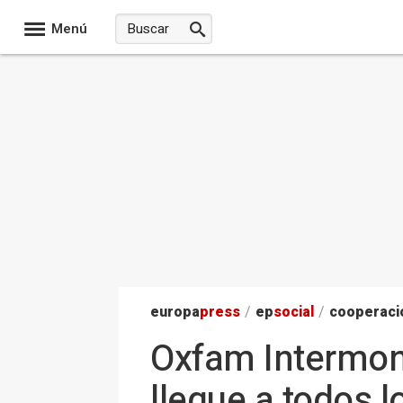
Menú
europa
press
/
ep
social
/
cooperació
Oxfam Intermon 
llegue a todos 