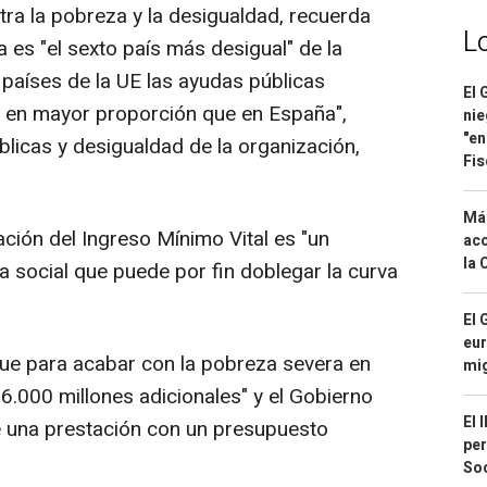
tra la pobreza y la desigualdad, recuerda
L
es "el sexto país más desigual" de la
 países de la UE las ayudas públicas
El 
a en mayor proporción que en España",
nie
"en
úblicas y desigualdad de la organización,
Fis
Má
ación del Ingreso Mínimo Vital es "un
aco
la 
ia social que puede por fin doblegar la curva
El 
eur
 que para acabar con la pobreza severa en
mi
6.000 millones adicionales" y el Gobierno
El 
e una prestación con un presupuesto
per
Soc