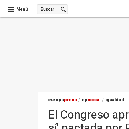
Menú
europa
press
/
ep
social
/
igualdad
El Congreso apru
sí' pactada por 