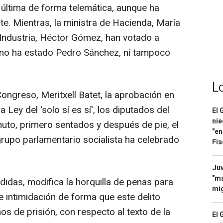
 última de forma telemática, aunque ha
e. Mientras, la ministra de Hacienda, María
 Industria, Héctor Gómez, han votado a
e no ha estado Pedro Sánchez, ni tampoco
L
Congreso, Meritxell Batet, la aprobación en
 Ley del 'solo sí es sí', los diputados del
El 
nie
uto, primero sentados y después de pie, el
"en
rupo parlamentario socialista ha celebrado
Fis
Juv
"ma
didas, modifica la horquilla de penas para
mig
 e intimidación de forma que este delito
os de prisión, con respecto al texto de la
El 