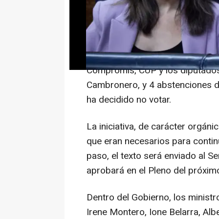
La iniciativa ha obtenido 233 v
Coalición Canaria, Foro Asturias,
Cantabria y Navarra Suma; 59 e
Compromís, CUP y los diputados
Cambronero, y 4 abstenciones de
ha decidido no votar.
La iniciativa, de carácter orgán
que eran necesarios para contin
paso, el texto será enviado al S
aprobará en el Pleno del próximo
Dentro del Gobierno, los minis
Irene Montero, Ione Belarra, Alb