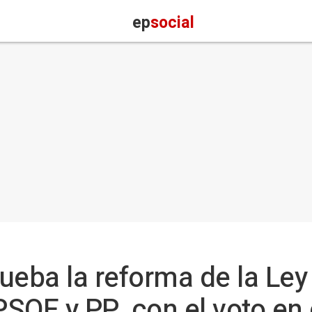
ep
social
eba la reforma de la Ley d
PSOE y PP, con el voto en