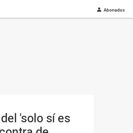
Abonados
el 'solo sí es
 contra de