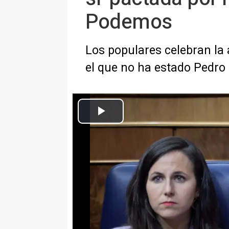
Podemos
Los populares celebran la 
el que no ha estado Pedr
La secretaria general de Podemos y ministra de Derechos Sociales y
Europa Press Sociedad
Actualizado: jueves, 20 abril 2023 18:21
MADRID, 20 (EUROPA PRESS)
El Pleno del Congreso ha aproba
'solo sí es sí' impulsada por el
contado con el apoyo de Unida