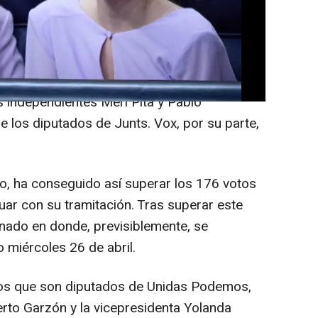
otos a favor, de PSOE, PP, PNV, PDeCAT,
 Teruel Existe, Partido Regionalista de
n contra de Podemos, ERC, Bildu, Más País,
 independientes Meri Pita y Pablo
 los diputados de Junts. Vox, por su parte,
ico, ha conseguido así superar los 176 votos
uar con su tramitación. Tras superar este
enado en donde, previsiblemente, se
 miércoles 26 de abril.
tros que son diputados de Unidas Podemos,
erto Garzón y la vicepresidenta Yolanda