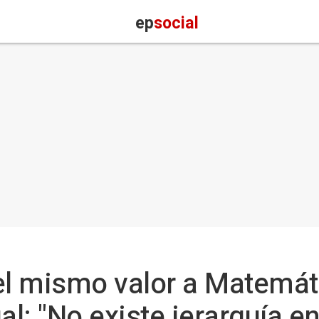
ep
social
el mismo valor a Matemát
l: "No existe jerarquía en