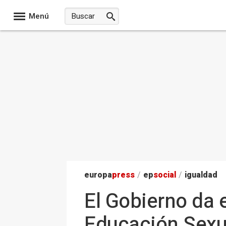
Menú
europa
press
/
ep
social
/
igualdad
El Gobierno da 
Educación Sexua