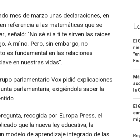
ado mes de marzo unas declaraciones, en
 en referencia a las matemáticas que se
L
, señaló: "No sé si a ti te sirven las raíces
El 
go. A mí no. Pero, sin embargo, no
nie
o es fundamental en las relaciones
"en
Fis
lave en nuestras vidas".
Má
rupo parlamentario Vox pidió explicaciones
aco
unta parlamentaria, exigiéndole saber la
la 
ntido.
El 
eur
regunta, recogida por Europa Press, el
mi
icado que la nueva ley educativa, la
 modelo de aprendizaje integrado de las
Reg