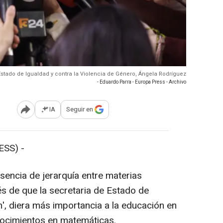
 Estado de Igualdad y contra la Violencia de Género, Ángela Rodríguez
- Eduardo Parra - Europa Press - Archivo
IA
Seguir en
Abrir opciones para compartir
SS) -
encia de jerarquía entre materias
és de que la secretaria de Estado de
', diera más importancia a la educación en
nocimientos en matemáticas.