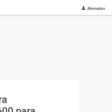
Abonados
ra
600 para