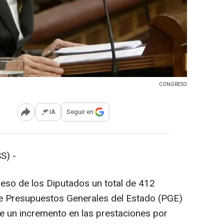
CONGRESO
IA
Seguir en
Abrir opciones para compartir
S) -
eso de los Diputados un total de 412
e Presupuestos Generales del Estado (PGE)
e un incremento en las prestaciones por