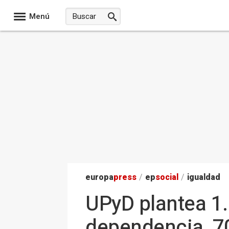
Menú
europa
press
/
ep
social
/
igualdad
UPyD plantea 1.
dependencia, 70