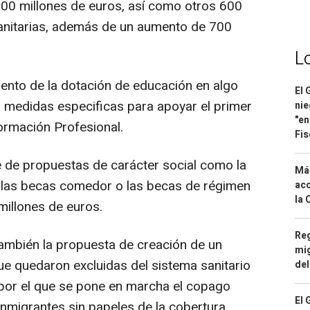
00 millones de euros, así como otros 600
sanitarias, además de un aumento de 700
L
ento de la dotación de educación en algo
El 
 medidas especificas para apoyar el primer
nie
"en
Formación Profesional.
Fis
 de propuestas de carácter social como la
Má
o, las becas comedor o las becas de régimen
aco
la 
illones de euros.
Reg
también la propuesta de creación de un
mig
e quedaron excluidas del sistema sanitario
del
 por el que se pone en marcha el copago
El 
inmigrantes sin papeles de la cobertura