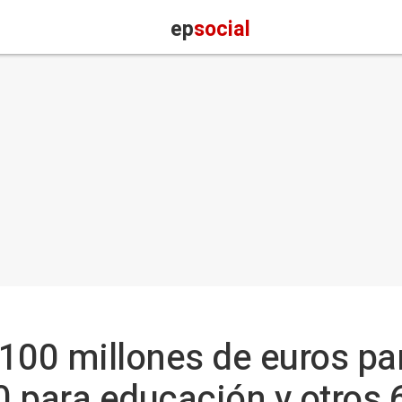
ep
social
100 millones de euros pa
 para educación y otros 