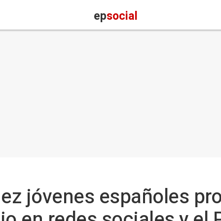
ep
social
iez jóvenes españoles proh
io en redes sociales y el