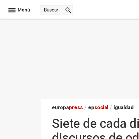
Menú
europa
press
/
ep
social
/
igualdad
Siete de cada d
discursos de od