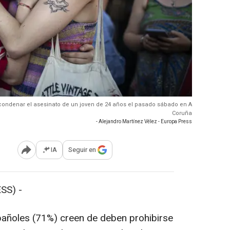
condenar el asesinato de un joven de 24 años el pasado sábado en A
Coruña
- Alejandro Martínez Vélez - Europa Press
IA
Seguir en
Abrir opciones para compartir
SS) -
añoles (71%) creen de deben prohibirse