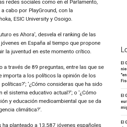
las redes sociales como en el Parlamento,
 a cabo por PlayGround, con la
hoka, ESIC University y Osoigo.
Futuro es Ahora', desvela el ranking de las
 jóvenes en España al tiempo que propone
L
ir la juventud en este momento crítico.
El 
a través de 89 preguntas, entre las que se
nie
 importa a los políticos la opinión de los
"en
Fis
s políticas?'; '¿Cómo consideras que ha sido
en el sistema educativo actual?'; o '¿Cómo
El 
iación y educación medioambiental que se da
eur
mi
encia climática?'.
El 
s ha planteado a 13.587 jóvenes españoles