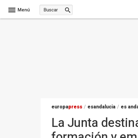
Menú
europa
press
/
esandalucia
/
es anda
La Junta destin
formación y em