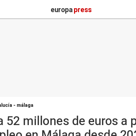
europa
press
lucía - málaga
a 52 millones de euros a
pleo en Málaga desde 20