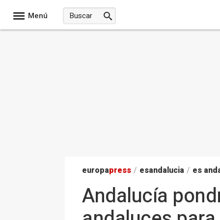
Menú
europa
press
/
esandalucia
/
es anda
Andalucía pondr
andaluces para 