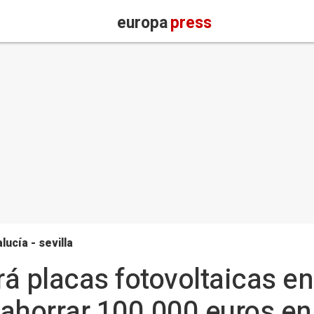
europa
press
lucía - sevilla
á placas fotovoltaicas e
ahorrar 100.000 euros en 