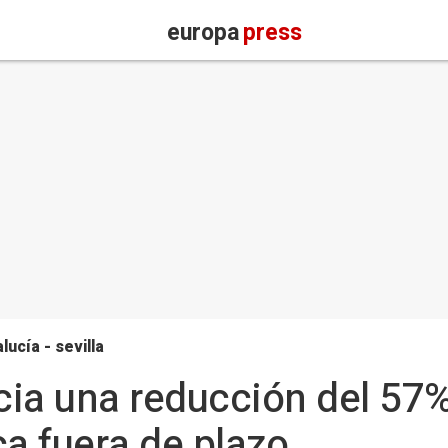
europa
press
lucía - sevilla
ia una reducción del 57% 
ca fuera de plazo