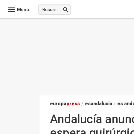
Menú
europa
press
/
esandalucia
/
es anda
Andalucía anunc
espera quirúrgi