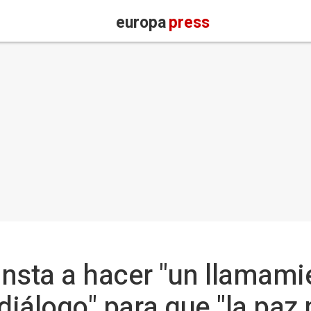
europa
press
nsta a hacer "un llamamie
diálogo" para que "la paz