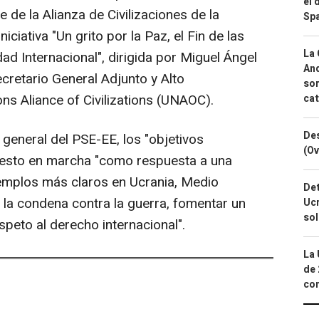
el 
te de la Alianza de Civilizaciones de la
Spa
iciativa "Un grito por la Paz, el Fin de las
La 
ad Internacional", dirigida por Miguel Ángel
And
cretario General Adjunto y Alto
sor
ns Aliance of Civilizations (UNAOC).
cat
Des
general del PSE-EE, los "objetivos
(Ov
puesto en marcha "como respuesta a una
ejemplos más claros en Ucrania, Medio
Det
ar la condena contra la guerra, fomentar un
Ucr
so
peto al derecho internacional".
La 
de 
com