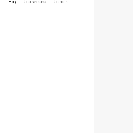
Hoy
Una semana
Un mes