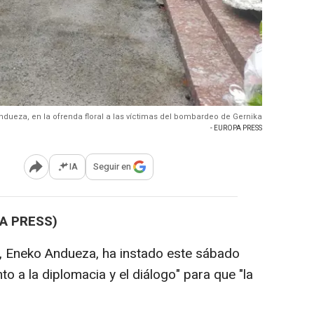
Andueza, en la ofrenda floral a las víctimas del bombardeo de Gernika
- EUROPA PRESS
IA
Seguir en
Abrir opciones para compartir
PA PRESS)
E, Eneko Andueza, ha instado este sábado
o a la diplomacia y el diálogo" para que "la